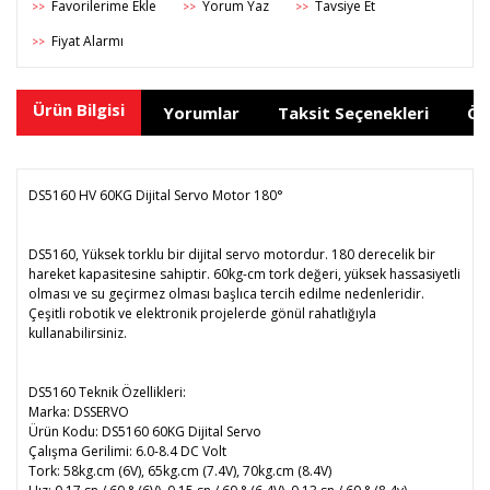
Yorum Yaz
Tavsiye Et
>>
>>
>>
Fiyat Alarmı
>>
Ürün Bilgisi
Yorumlar
Taksit Seçenekleri
Ön
DS5160 HV 60KG Dijital Servo Motor 180°
DS5160, Yüksek torklu bir dijital servo motordur. 180 derecelik bir
hareket kapasitesine sahiptir. 60kg-cm tork değeri, yüksek hassasiyetli
olması ve su geçirmez olması başlıca tercih edilme nedenleridir.
Çeşitli robotik ve elektronik projelerde gönül rahatlığıyla
kullanabilirsiniz.
DS5160 Teknik Özellikleri:
Marka: DSSERVO
Ürün Kodu: DS5160 60KG Dijital Servo
Çalışma Gerilimi: 6.0-8.4 DC Volt
Tork: 58kg.cm (6V), 65kg.cm (7.4V), 70kg.cm (8.4V)