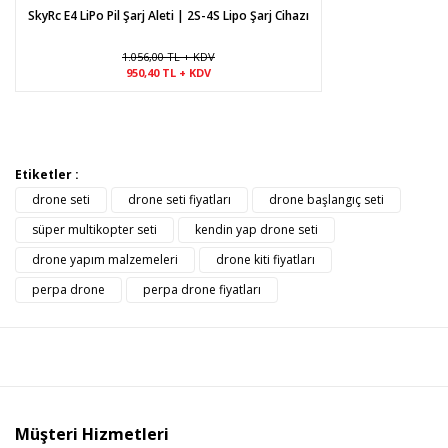
SkyRc E4 LiPo Pil Şarj Aleti | 2S-4S Lipo Şarj Cihazı
1.056,00 TL + KDV
950,40 TL + KDV
Etiketler :
drone seti
drone seti fiyatları
drone başlangıç seti
süper multikopter seti
kendin yap drone seti
drone yapım malzemeleri
drone kiti fiyatları
perpa drone
perpa drone fiyatları
Müşteri Hizmetleri