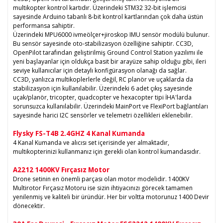
multikopter kontrol kartıdır. Üzerindeki STM32 32-bit işlemcisi
sayesinde Arduino tabanlı 8-bit kontrol kartlarından çok daha üstün
performansa sahiptir.
Üzerindeki MPU6000 ivmeölçer+jiroskop IMU sensör modülü bulunur.
Bu sensör sayesinde oto-stabilizasyon özelliğine sahiptir. CC3D,
OpenPilot tarafından geliştirilmiş Ground Control Station yazılımı ile
yeni başlayanlar için oldukça basit bir arayüze sahip olduğu gibi, ileri
seviye kullanıcılar için detaylı konfigürasyon olanağı da sağlar.
CC3D, yanlızca multikoplerlerle değil, RC planör ve uçaklarda da
stabilizasyon için kullanılabilir. Üzerindeki 6 adet çıkış sayesinde
uçak/planör, tricopter, quadcopter ve hexacopter tipi İHA'larda
sorunsuzca kullanılabilir. Üzerindeki MainPort ve FlexiPort bağlantıları
sayesinde harici I2C sensörler ve telemetri özellikleri eklenebilir.
Flysky FS-T4B 2.4GHZ 4 Kanal Kumanda
4 Kanal Kumanda ve alıcısı set içerisinde yer almaktadır,
multikopterinizi kullanmanız için gerekli olan kontrol kumandasıdır.
A2212 1400KV Fırçasız Motor
Drone setinin en önemli parçası olan motor modelidir. 1400KV
Multirotor Fırçasız Motoru ise sizin ihtiyacınızı görecek tamamen
yenilenmiş ve kaliteli bir üründür. Her bir voltta motorunuz 1400 Devir
dönecektir.