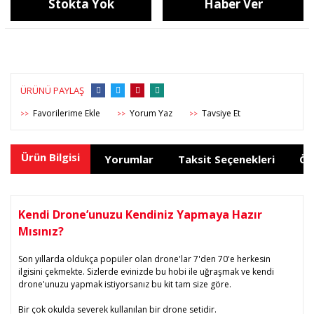
Stokta Yok
Haber Ver
ÜRÜNÜ PAYLAŞ
Yorum Yaz
Tavsiye Et
>>
>>
>>
Ürün Bilgisi
Yorumlar
Taksit Seçenekleri
Ön
Kendi Drone’unuzu Kendiniz Yapmaya Hazır
Mısınız?
Son yıllarda oldukça popüler olan drone'lar 7'den 70'e herkesin
ilgisini çekmekte. Sizlerde evinizde bu hobi ile uğraşmak ve kendi
drone'unuzu yapmak istiyorsanız bu kit tam size göre.
Bir çok okulda severek kullanılan bir drone setidir.