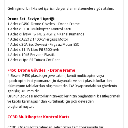
Gelin şimdi birlikte set içerisinde yer alan malzemelere göz atalım.
Drone Seti Seviye 1 İçeriği:
1 Adet x F450 Drone Gövdesi - Drone Frame
1 Adet x CC3D Multikopter Kontrol Kartı
1 Adet x Flysky FS-T4B 2.4GHZ 4 Kanal Kumanda
4 Adet x A2212 1400KV Fırçasız Motor
4 Adet x 30A Esc Devresi - Fırçasız Motor ESC
1 Adet x 11.1V Lipo Pil 3500mAh
4 Adet x 1045 Pervane Plastik
1 Adet x Lipo Pil Tutucu Cırt Bant
F450 Drone Gövdesi - Drone Frame
4-Eksenli F450 plastik çerçeve takımı, kendi multicopter veya
quadcopterinizi yapmanız için dayanaklı ve sert plastik kollardan
alüminyum tablalardan oluşmaktadır. F450 yapısındaki bu gövdenin
genişliği 450mm'dir.
Ürünün gövdesi motorlarınızın-esc'lerinizin bağlantısını basitleştirmek
ve kablo karmaşasından kurtulmak için pcb devreden
oluşturulmuştur.
CC3D Multikopter Kontrol Kartı
CC3D, OpenPilot tarafından geliştirilmiş tam fonksiyonlu bir