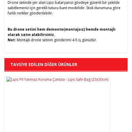
Drone setinde yer alan Lipo bataryanızı gövdeye güvenli bir şekilde
sabitlemeniz için gerekli tutucu bant modelidir. Stok durumuna göre
farklı renkler gönderilebilir.
Bu drone setini hem demonte(montajsız) hemde montajlı
olarak satın alabilirsiniz.
Not:
Montajlı drone setinin gönderimi 4-5 iş günüdür.
Bu ürünün fiyat bilgisi, resim, ürün açıklamalarında ve diğer
TAVSİYE EDİLEN DİĞER ÜRÜNLER
konularda yetersiz gördüğünüz noktaları öneri formunu
Bu ürüne ilk yorumu siz yapın!
kullanarak tarafımıza iletebilirsiniz.
Görüş ve önerileriniz için teşekkür ederiz.
Yorum Yaz
Ürün resmi kalitesiz, bozuk veya görüntülenemiyor.
Ürün açıklamasında eksik bilgiler bulunuyor.
Ürün bilgilerinde hatalar bulunuyor.
Ürün fiyatı diğer sitelerden daha pahalı.
Bu ürüne benzer farklı alternatifler olmalı.