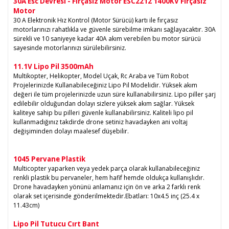
30A Esc Devresi - Fırçasız Motor ESC2212 1400KV Fırçasız
Motor
30 A Elektronik Hız Kontrol (Motor Sürücü) kartı ile fırçasız
motorlarınızı rahatlıkla ve güvenle sürebilme imkanı sağlayacaktır. 30A
sürekli ve 10 saniyeye kadar 40A akım verebilen bu motor sürücü
sayesinde motorlarınızı sürülebilirsiniz.
11.1V Lipo Pil 3500mAh
Multikopter, Helikopter, Model Uçak, Rc Araba ve Tüm Robot
Projelerinizde Kullanabileceğiniz Lipo Pil Modelidir. Yüksek akım
değeri ile tüm projelerinizde uzun süre kullanabilirsiniz. Lipo piller şarj
edilebilir olduğundan dolayı sizlere yüksek akım sağlar. Yüksek
kaliteye sahip bu pilleri güvenle kullanabilirsiniz. Kaliteli lipo pil
kullanmadığınız takdirde drone setiniz havadayken ani voltaj
değişiminden dolayı maalesef düşebilir.
1045 Pervane Plastik
Multicopter yaparken veya yedek parça olarak kullanabileceğiniz
renkli plastik bu pervaneler, hem hafif hemde oldukça kullanışlıdır.
Drone havadayken yönünü anlamanız için ön ve arka 2 farklı renk
olarak set içerisinde gönderilmektedir.Ebatları: 10x4.5 inç (25.4 x
11.43cm)
Lipo Pil Tutucu Cırt Bant