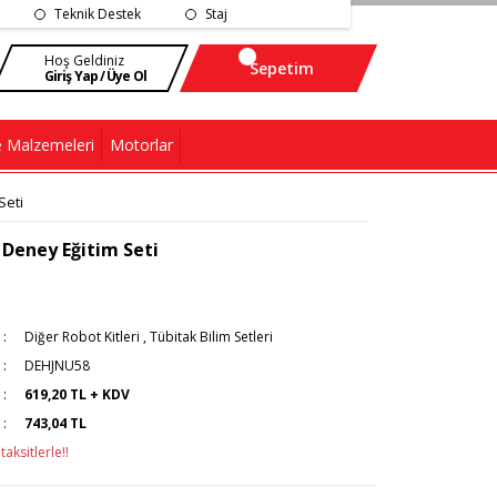
Teknik Destek
Staj
Hoş Geldiniz
Sepetim
Giriş Yap / Üye Ol
 Malzemeleri
Motorlar
Seti
Deney Eğitim Seti
Diğer Robot Kitleri
,
Tübitak Bilim Setleri
DEHJNU58
619,20 TL + KDV
743,04 TL
aksitlerle!!