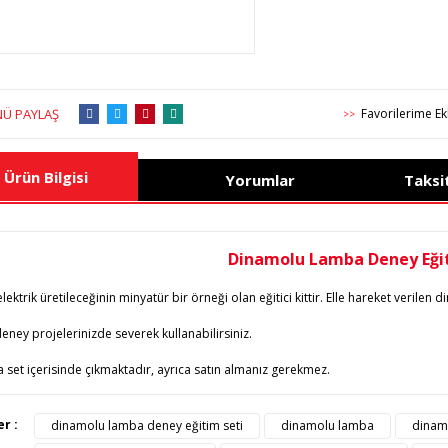
Ü PAYLAŞ
>>
Ürün Bilgisi
Yorumlar
Taksi
Dinamolu Lamba Deney Eğit
elektrik üretileceğinin minyatür bir örneği olan eğitici kittir. Elle hareket veril
eney projelerinizde severek kullanabilirsiniz.
set içerisinde çıkmaktadır, ayrıca satın almanız gerekmez.
ürünün fiyat bilgisi, resim, ürün açıklamalarında ve diğer konularda yete
er :
dinamolu lamba deney eğitim seti
dinamolu lamba
dinamo
afımıza iletebilirsiniz.