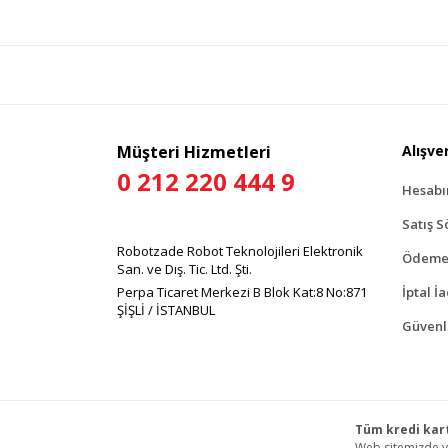
Gör
Müşteri Hizmetleri
Alışver
0 212 220 444 9
Hesab
Satış S
Robotzade Robot Teknolojileri Elektronik
Ödeme 
San. ve Dış. Tic. Ltd. Şti.
Perpa Ticaret Merkezi B Blok Kat:8 No:871
İptal İ
ŞİŞLİ / İSTANBUL
Güvenli
Tüm kredi kart
Web sitemizde ye