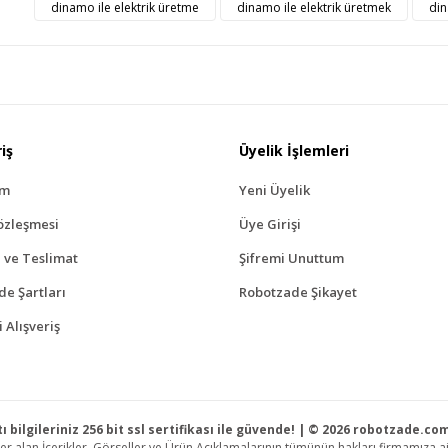
Bu ürüne ilk yorumu siz yapı
dinamo ile elektrik üretme
dinamo ile elektrik üretmek
din
üş ve önerileriniz için teşekkür ederiz.
Ürün resmi kalitesiz, bozuk veya görüntülenemiyor.
Yorum Yaz
Ürün açıklamasında eksik bilgiler bulunuyor.
Ürün bilgilerinde hatalar bulunuyor.
Ürün fiyatı diğer sitelerden daha pahalı.
iş
Üyelik İşlemleri
Bu ürüne benzer farklı alternatifler olmalı.
ım
Yeni Üyelik
özleşmesi
Üye Girişi
ve Teslimat
Şifremi Unuttum
ade Şartları
Robotzade Şikayet
Gönder
 Alışveriş
ı bilgileriniz 256 bit ssl sertifikası ile güvende! | © 2026 robotzade.c
r alan İçerikler, Görseller ve Ürün Açıklamalarının tümünün hakları firmamıza ait