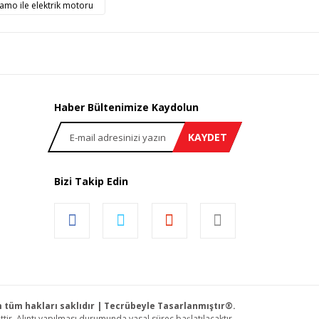
n!
amo ile elektrik motoru
Haber Bültenimize Kaydolun
KAYDET
Bizi Takip Edin
om tüm hakları saklıdır | Tecrübeyle Tasarlanmıştır®.
tir. Alıntı yapılması durumunda yasal süreç başlatılacaktır.