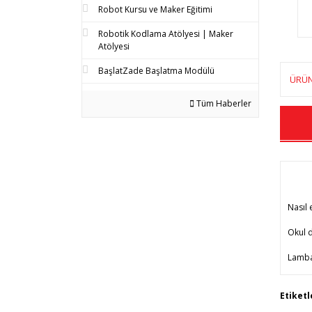
Robot Kursu ve Maker Eğitimi
Robotik Kodlama Atölyesi | Maker
Atölyesi
BaşlatZade Başlatma Modülü
ÜRÜN
Tüm Haberler
Nasıl 
Okul d
Lamba 
Bu 
Etiketl
tar