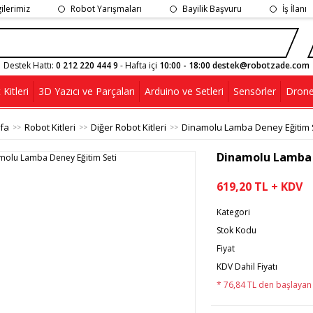
gilerimiz
Robot Yarışmaları
Bayilik Başvuru
İş İlanı
Destek Hattı:
0 212 220 444 9
- Hafta içi
10:00 - 18:00 destek@robotzade.com
Kitleri
3D Yazıcı ve Parçaları
Arduino ve Setleri
Sensörler
Drone
fa
Robot Kitleri
Diğer Robot Kitleri
Dinamolu Lamba Deney Eğitim 
Dinamolu Lamba 
619,20 TL + KDV
Kategori
Stok Kodu
Fiyat
KDV Dahil Fiyatı
* 76,84 TL den başlayan t