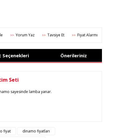
Yorum Yaz
Tavsiye Et
Fiyat Alarmı
>>
>>
>>
t Seçenekleri
Önerileriniz
im Seti
en dinamo sayesinde lamba yanar.
rsiz gördüğünüz noktaları öneri formunu kullanarak
 fiyat
dinamo fiyatları