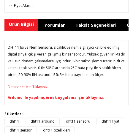
Fiyat Alarmı
>>
Ürün Bilgisi
Yorumlar
Taksit Seçenekleri
Ön
DHT11 Isı ve Nem Sensörü, sıcaklık ve nem algılayıcı kalibre edilmiş
dijital sinyal çıkışı veren gelişmiş bir sensördür. Yüksek güvenilirliktedir
ve uzun dönem çalışmalara uygundur. 8 bit mikroişlemci içerir, hızlı ve
kaliteli tepki verir. 0 ile 50°C arasında 2°C hata payı ile sıcaklık ölçen
birim, 20-90% RH arasında 5% RH hata payı ile nem ölçer.
Datasheet İçin
Tıklayınız.
Arduino ile yapılmış örnek uygulama için tıklayınız.
Bu ürünün fiyat bilgisi, resim, ürün açıklamalarında ve diğer
Etiketler :
konularda yetersiz gördüğünüz noktaları öneri formunu
dht11
dht11 arduino
dht11 sensörü
dht11 fiyat
Bu ürüne ilk yorumu siz yapın!
kullanarak tarafımıza iletebilirsiniz.
Görüş ve önerileriniz için teşekkür ederiz.
dht11 sensor
dht11 özellikleri