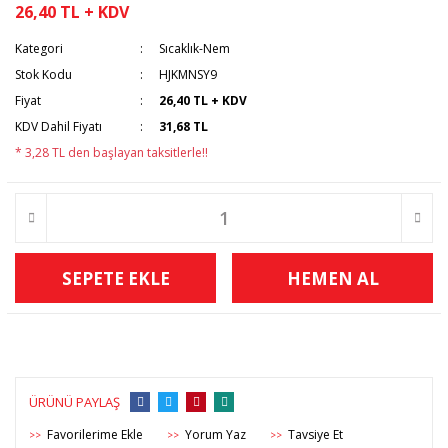
26,40 TL + KDV
Kategori
Sıcaklık-Nem
Stok Kodu
HJKMNSY9
Fiyat
26,40 TL + KDV
KDV Dahil Fiyatı
31,68 TL
* 3,28 TL den başlayan taksitlerle!!
SEPETE EKLE
HEMEN AL
ÜRÜNÜ PAYLAŞ
Yorum Yaz
Tavsiye Et
>>
>>
>>