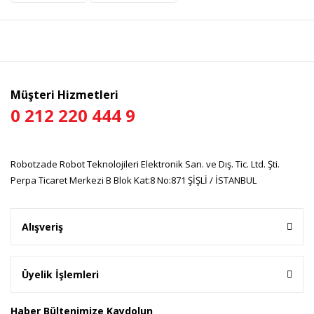
Yorum Yaz
Ürün resmi kalitesiz, bozuk veya görüntülenemiyor.
Ürün açıklamasında eksik bilgiler bulunuyor.
Ürün bilgilerinde hatalar bulunuyor.
Ürün fiyatı diğer sitelerden daha pahalı.
Müşteri Hizmetleri
Bu ürüne benzer farklı alternatifler olmalı.
0 212 220 444 9
Robotzade Robot Teknolojileri Elektronik San. ve Dış. Tic. Ltd. Şti.
Perpa Ticaret Merkezi B Blok Kat:8 No:871 ŞİŞLİ / İSTANBUL
Gönder
Alışveriş
Üyelik İşlemleri
Haber Bültenimize Kaydolun