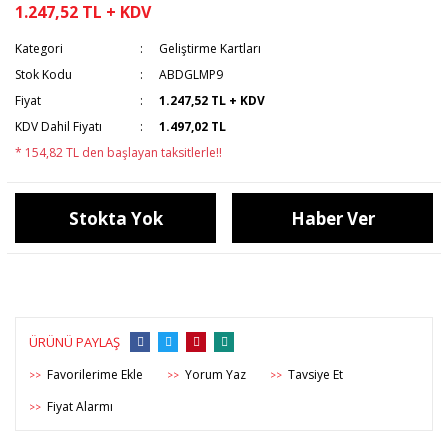
1.247,52 TL + KDV
Kategori
Geliştirme Kartları
Stok Kodu
ABDGLMP9
Fiyat
1.247,52 TL + KDV
KDV Dahil Fiyatı
1.497,02 TL
* 154,82 TL den başlayan taksitlerle!!
Stokta Yok
Haber Ver
ÜRÜNÜ PAYLAŞ
Yorum Yaz
Tavsiye Et
>>
>>
>>
Fiyat Alarmı
>>