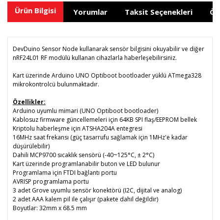
Ürün Bilgisi
Yorumlar
Taksit Seçenekleri
Ön
DevDuino Sensor Node kullanarak sensör bilgisini okuyabilir ve diğer
nRF24L01 RF modülü kullanan cihazlarla haberleşebilirsiniz.
Kart üzerinde Arduino UNO Optiboot bootloader yüklü ATmega328
mikrokontrolcü bulunmaktadır.
Özellikler:
Arduino uyumlu mimari (UNO Optiboot bootloader)
Kablosuz firmware güncellemeleri için 64KB SPI flaş/EEPROM bellek
Kriptolu haberleşme için ATSHA204A entegresi
16MHz saat frekansı (güç tasarrufu sağlamak için 1MHz'e kadar
düşürülebilir)
Dahili MCP9700 sıcaklık sensörü (-40~125°C, ± 2°C)
Kart üzerinde programlanabilir buton ve LED bulunur
Programlama için FTDI bağlantı portu
AVRISP programlama portu
3 adet Grove uyumlu sensör konektörü (I2C, dijital ve analog)
2 adet AAA kalem pil ile çalışır (pakete dahil değildir)
Boyutlar: 32mm x 68.5 mm