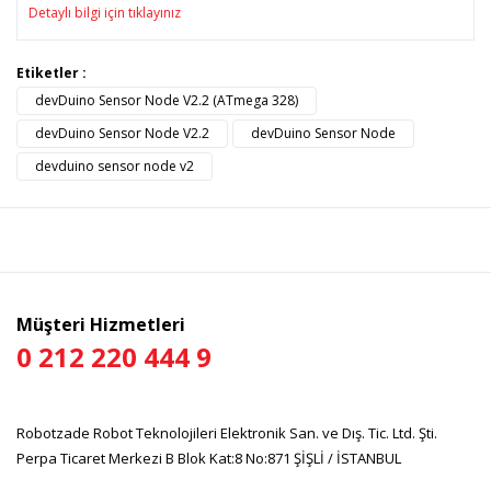
Detaylı bilgi için tıklayınız
Bu ürünün fiyat bilgisi, resim, ürün açıklamalarında ve diğer
Etiketler :
konularda yetersiz gördüğünüz noktaları öneri formunu
devDuino Sensor Node V2.2 (ATmega 328)
Bu ürüne ilk yorumu siz yapın!
kullanarak tarafımıza iletebilirsiniz.
Görüş ve önerileriniz için teşekkür ederiz.
devDuino Sensor Node V2.2
devDuino Sensor Node
devduino sensor node v2
Yorum Yaz
Ürün resmi kalitesiz, bozuk veya görüntülenemiyor.
Ürün açıklamasında eksik bilgiler bulunuyor.
Ürün bilgilerinde hatalar bulunuyor.
Ürün fiyatı diğer sitelerden daha pahalı.
Bu ürüne benzer farklı alternatifler olmalı.
Müşteri Hizmetleri
0 212 220 444 9
Robotzade Robot Teknolojileri Elektronik San. ve Dış. Tic. Ltd. Şti.
Gönder
Perpa Ticaret Merkezi B Blok Kat:8 No:871 ŞİŞLİ / İSTANBUL