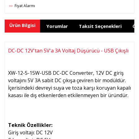
Fiyat Alarmı
>>
Ürün Bilgisi
Yorumlar
Taksit Seçenekleri
Ön
DC-DC 12V'tan 5V'a 3A Voltaj Düşürücü - USB Çıkışlı
XW-12-5-15W-USB DC-DC Converter, 12V DC giriş
voltajını 5V 3A sabit DC çıkışa çeviren bir modüldür.
İçerisindeki devreyi suya ve toza karşı koruyan kapalı
kasası ile dış etkenlerden etkilenmeyen bir üründür.
Teknik Özellikler:
Giriş voltajı: DC 12V