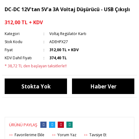
DC-DC 12V'tan 5V'a 3A Voltaj Düşürücü - USB Çıkışlı
312,00 TL + KDV
Kategori
Voltaj Regülatör Kartı
Stok Kodu
ADEHPX27
Fiyat
312,00 TL + KDV
KDV Dahil Fiyatı
374,40 TL
* 38,72 TL den başlayan taksitlerle!!
Stokta Yok
Haber Ver
ÜRÜNÜ PAYLAŞ
Yorum Yaz
Tavsiye Et
>>
>>
>>