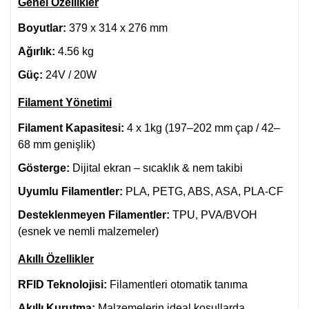
Genel Özellikler
Boyutlar:
379 x 314 x 276 mm
Ağırlık:
4.56 kg
Güç:
24V / 20W
Filament Yönetimi
Filament Kapasitesi:
4 x 1kg (197–202 mm çap / 42–
68 mm genişlik)
Gösterge:
Dijital ekran – sıcaklık & nem takibi
Uyumlu Filamentler:
PLA, PETG, ABS, ASA, PLA-CF
Desteklenmeyen Filamentler:
TPU, PVA/BVOH
(esnek ve nemli malzemeler)
Akıllı Özellikler
RFID Teknolojisi:
Filamentleri otomatik tanıma
Akıllı Kurutma:
Malzemelerin ideal koşullarda