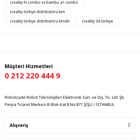
creality hi combo vs bambu a1 combo
Ürün açıklamasında eksik bilgiler bulunuyor.
creality türkiye distribütörü kim
Ürün bilgilerinde hatalar bulunuyor.
creality türkiye distribütörü kimdir
creality 3d türkiye
Ürün fiyatı diğer sitelerden daha pahalı.
Bu ürüne benzer farklı alternatifler olmalı.
Müşteri Hizmetleri
0 212 220 444 9
Gönder
Robotzade Robot Teknolojileri Elektronik San. ve Dış. Tic. Ltd. Şti.
Perpa Ticaret Merkezi B Blok Kat:8 No:871 ŞİŞLİ / İSTANBUL
Alışveriş