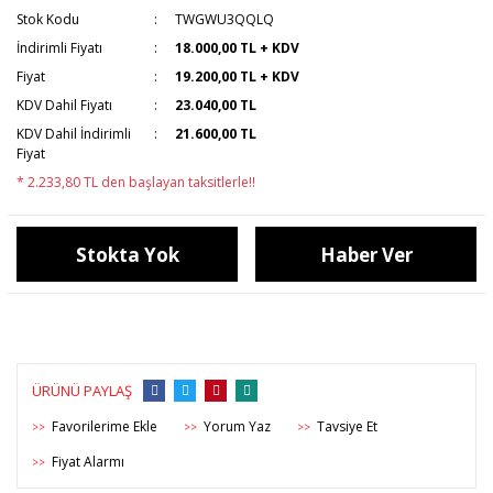
Stok Kodu
TWGWU3QQLQ
İndirimli Fiyatı
18.000,00 TL + KDV
Fiyat
19.200,00 TL + KDV
KDV Dahil Fiyatı
23.040,00 TL
KDV Dahil İndirimli
21.600,00 TL
Fiyat
* 2.233,80 TL den başlayan taksitlerle!!
Stokta Yok
Haber Ver
ÜRÜNÜ PAYLAŞ
Yorum Yaz
Tavsiye Et
>>
>>
>>
Fiyat Alarmı
>>