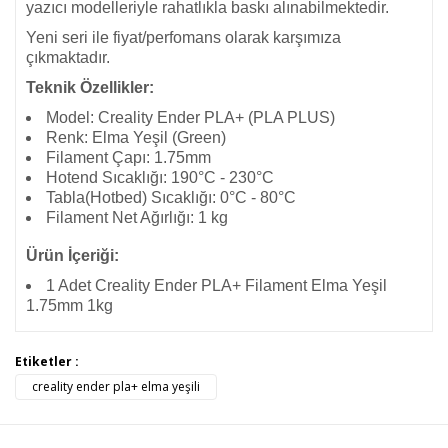
yazıcı modelleriyle rahatlıkla baskı alınabilmektedir.
Yeni seri ile fiyat/perfomans olarak karşımıza
çıkmaktadır.
Teknik Özellikler:
Model: Creality Ender PLA+ (PLA PLUS)
Renk: Elma Yeşil (Green)
Filament Çapı: 1.75mm
Hotend Sıcaklığı: 190°C - 230°C
Tabla(Hotbed) Sıcaklığı: 0°C - 80°C
Filament Net Ağırlığı: 1 kg
Ürün İçeriği:
1 Adet Creality Ender PLA+ Filament Elma Yeşil
1.75mm 1kg
Bu ürünün fiyat bilgisi, resim, ürün açıklamalarında ve diğer
Etiketler :
konularda yetersiz gördüğünüz noktaları öneri formunu
creality ender pla+ elma yeşili
Bu ürüne ilk yorumu siz yapın!
kullanarak tarafımıza iletebilirsiniz.
Görüş ve önerileriniz için teşekkür ederiz.