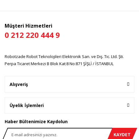
Yorum Yaz
Ürün resmi kalitesiz, bozuk veya görüntülenemiyor.
Ürün açıklamasında eksik bilgiler bulunuyor.
Ürün bilgilerinde hatalar bulunuyor.
Müşteri Hizmetleri
Ürün fiyatı diğer sitelerden daha pahalı.
0 212 220 444 9
Bu ürüne benzer farklı alternatifler olmalı.
Robotzade Robot Teknolojileri Elektronik San. ve Dış. Tic. Ltd. Şti.
Perpa Ticaret Merkezi B Blok Kat:8 No:871 ŞİŞLİ / İSTANBUL
Gönder
Alışveriş
Üyelik İşlemleri
Haber Bültenimize Kaydolun
KAYDET