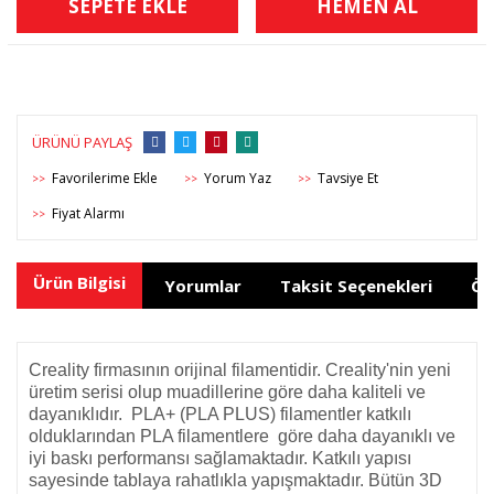
SEPETE EKLE
HEMEN AL
ÜRÜNÜ PAYLAŞ
Yorum Yaz
Tavsiye Et
>>
>>
>>
Fiyat Alarmı
>>
Ürün Bilgisi
Yorumlar
Taksit Seçenekleri
Ön
Creality firmasının orijinal filamentidir. Creality'nin yeni
üretim serisi olup muadillerine göre daha kaliteli ve
dayanıklıdır. PLA+ (PLA PLUS) filamentler katkılı
olduklarından PLA filamentlere göre daha dayanıklı ve
iyi baskı performansı sağlamaktadır. Katkılı yapısı
sayesinde tablaya rahatlıkla yapışmaktadır. Bütün 3D