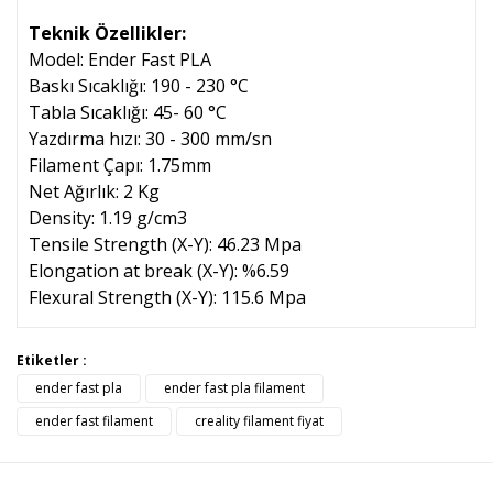
Teknik Özellikler:
Model: Ender Fast PLA
Baskı Sıcaklığı: 190 - 230 °C
Tabla Sıcaklığı: 45- 60 °C
Yazdırma hızı: 30 - 300 mm/sn
Filament Çapı: 1.75mm
Net Ağırlık: 2 Kg
Density: 1.19 g/cm3
Tensile Strength (X-Y): 46.23 Mpa
Elongation at break (X-Y): %6.59
Flexural Strength (X-Y): 115.6 Mpa
Bu ürünün fiyat bilgisi, resim, ürün açıklamalarında ve diğer
Etiketler :
konularda yetersiz gördüğünüz noktaları öneri formunu
ender fast pla
ender fast pla filament
Bu ürüne ilk yorumu siz yapın!
kullanarak tarafımıza iletebilirsiniz.
Görüş ve önerileriniz için teşekkür ederiz.
ender fast filament
creality filament fiyat
Yorum Yaz
Ürün resmi kalitesiz, bozuk veya görüntülenemiyor.