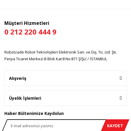
Ürün açıklamasında eksik bilgiler bulunuyor.
Ürün bilgilerinde hatalar bulunuyor.
Ürün fiyatı diğer sitelerden daha pahalı.
Müşteri Hizmetleri
Bu ürüne benzer farklı alternatifler olmalı.
0 212 220 444 9
Robotzade Robot Teknolojileri Elektronik San. ve Dış. Tic. Ltd. Şti.
Perpa Ticaret Merkezi B Blok Kat:8 No:871 ŞİŞLİ / İSTANBUL
Gönder
Alışveriş
Üyelik İşlemleri
Haber Bültenimize Kaydolun
KAYDET