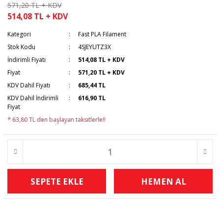
571,20 TL + KDV
514,08 TL + KDV
Kategori
Fast PLA Filament
Stok Kodu
4SJEYUTZ3X
İndirimli Fiyatı
514,08 TL + KDV
Fiyat
571,20 TL + KDV
KDV Dahil Fiyatı
685,44 TL
KDV Dahil İndirimli
616,90 TL
Fiyat
* 63,80 TL den başlayan taksitlerle!!
SEPETE EKLE
HEMEN AL