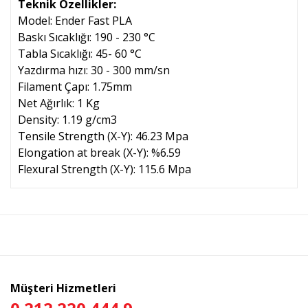
Teknik Özellikler:
Model: Ender Fast PLA
Baskı Sıcaklığı: 190 - 230 °C
Tabla Sıcaklığı: 45- 60 °C
Yazdırma hızı: 30 - 300 mm/sn
Filament Çapı: 1.75mm
Net Ağırlık: 1 Kg
Density: 1.19 g/cm3
Tensile Strength (X-Y): 46.23 Mpa
Elongation at break (X-Y): %6.59
Flexural Strength (X-Y): 115.6 Mpa
Bu ürünün fiyat bilgisi, resim, ürün açıklamalarında ve diğer
konularda yetersiz gördüğünüz noktaları öneri formunu
Bu ürüne ilk yorumu siz yapın!
kullanarak tarafımıza iletebilirsiniz.
Görüş ve önerileriniz için teşekkür ederiz.
Yorum Yaz
Ürün resmi kalitesiz, bozuk veya görüntülenemiyor.
Müşteri Hizmetleri
Ürün açıklamasında eksik bilgiler bulunuyor.