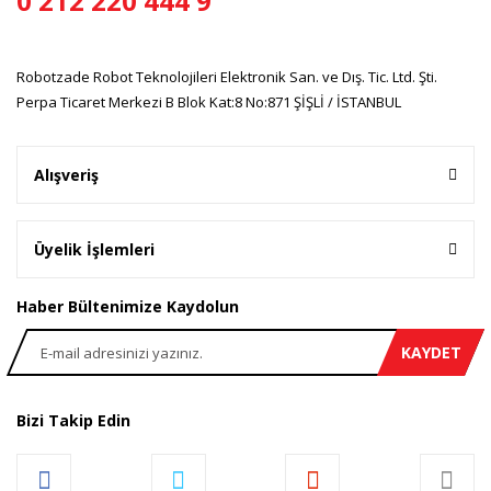
0 212 220 444 9
Ürün bilgilerinde hatalar bulunuyor.
Ürün fiyatı diğer sitelerden daha pahalı.
Robotzade Robot Teknolojileri Elektronik San. ve Dış. Tic. Ltd. Şti.
Bu ürüne benzer farklı alternatifler olmalı.
Perpa Ticaret Merkezi B Blok Kat:8 No:871 ŞİŞLİ / İSTANBUL
Alışveriş
Gönder
Üyelik İşlemleri
Haber Bültenimize Kaydolun
KAYDET
Bizi Takip Edin