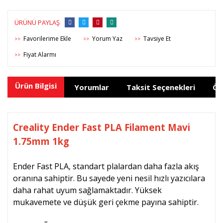
ÜRÜNÜ PAYLAŞ
Yorum Yaz
Tavsiye Et
>>
>>
>>
Fiyat Alarmı
>>
Ürün Bilgisi
Yorumlar
Taksit Seçenekleri
Ön
Creality Ender Fast PLA Filament Mavi
1.75mm 1kg
Ender Fast PLA, standart plalardan daha fazla akış
oranına sahiptir. Bu sayede yeni nesil hızlı yazıcılara
daha rahat uyum sağlamaktadır. Y
üksek
mukavemete ve düşük geri çekme payına sahiptir.