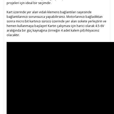
projeleri için ideal bir seçimdir.
Kart üzerinde yer alan vidalı klemens bağlantıları sayesinde
bağlantılarınızı sorunsuzca yapabilirsiniz. Motorlarınızı bağladıktan
sonra micro:bit kartınızı sürücü üzerinde yer alan sokete yerleştirin ve
hemen kullanmaya başlayın! Kartın çalışması için harici olarak 4.5-6V
aralığında bir güç kaynağına (örneğin 4 adet kalem pil) ihtiyacınız
olacaktır.