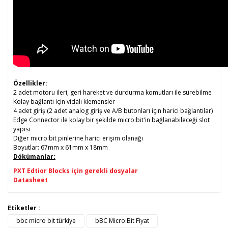
Özellikler:
2 adet motoru ileri, geri hareket ve durdurma komutları ile sürebilme
Kolay bağlantı için vidalı klemensler
4 adet giriş (2 adet analog giriş ve A/B butonları için harici bağlantılar)
Edge Connector ile kolay bir şekilde micro:bit'in bağlanabileceği slot
yapısı
Diğer micro:bit pinlerine harici erişim olanağı
Boyutlar: 67mm x 61mm x 18mm
Dökümanlar:
PXT Edtior Blocks için gerekli dosyalar
Datasheet
Bu ürünün fiyat bilgisi, resim, ürün açıklamalarında ve diğer
Etiketler :
konularda yetersiz gördüğünüz noktaları öneri formunu
bbc micro bit türkiye
bBC Micro:Bit Fiyat
Bu ürüne ilk yorumu siz yapın!
kullanarak tarafımıza iletebilirsiniz.