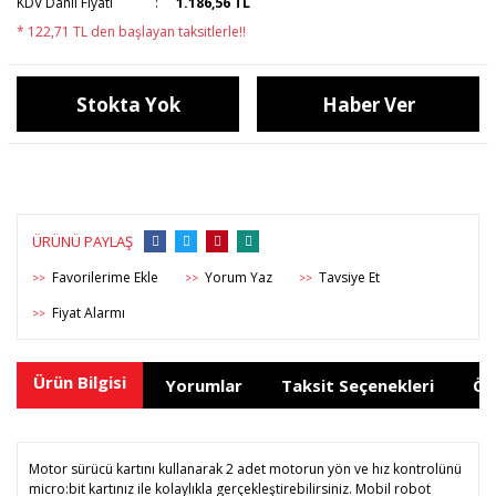
KDV Dahil Fiyatı
1.186,56 TL
* 122,71 TL den başlayan taksitlerle!!
Stokta Yok
Haber Ver
ÜRÜNÜ PAYLAŞ
Yorum Yaz
Tavsiye Et
>>
>>
>>
Fiyat Alarmı
>>
Ürün Bilgisi
Yorumlar
Taksit Seçenekleri
Ön
Motor sürücü kartını kullanarak 2 adet motorun yön ve hız kontrolünü
micro:bit kartınız ile kolaylıkla gerçekleştirebilirsiniz. Mobil robot