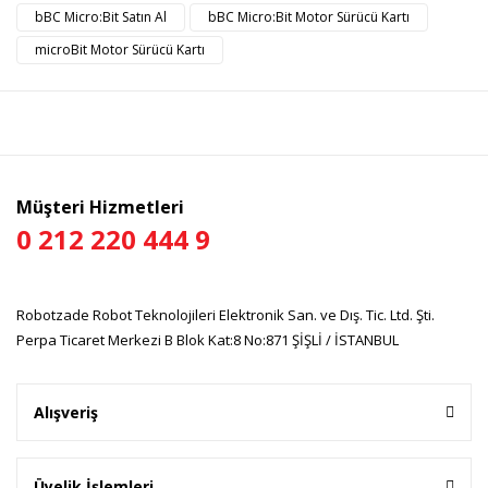
Görüş ve önerileriniz için teşekkür ederiz.
bBC Micro:Bit Satın Al
bBC Micro:Bit Motor Sürücü Kartı
microBit Motor Sürücü Kartı
Yorum Yaz
Ürün resmi kalitesiz, bozuk veya görüntülenemiyor.
Ürün açıklamasında eksik bilgiler bulunuyor.
Ürün bilgilerinde hatalar bulunuyor.
Ürün fiyatı diğer sitelerden daha pahalı.
Bu ürüne benzer farklı alternatifler olmalı.
Müşteri Hizmetleri
0 212 220 444 9
Robotzade Robot Teknolojileri Elektronik San. ve Dış. Tic. Ltd. Şti.
Gönder
Perpa Ticaret Merkezi B Blok Kat:8 No:871 ŞİŞLİ / İSTANBUL
Alışveriş
Üyelik İşlemleri