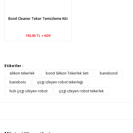
Bond Cleaner Teker Temizleme Kiti
Gönder
192,00 TL + KDV
Etiketler :
silikon tekerlek
bond Silikon Tekerlek Seti
banebond
banebots
çizgi izleyen robot tekerleği
hızlı çizgi izleyen robot
çizgi izleyen robot tekerlek