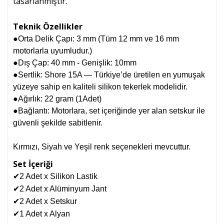
tasarlanmıştır.
Teknik Özellikler
●
Orta Delik Çapı: 3 mm (Tüm 12 mm ve 16 mm
motorlarla uyumludur.)
●Dış Çap: 40 mm - Genişlik: 10mm
●Sertlik: Shore 15A — Türkiye’de üretilen en yumuşak
yüzeye sahip en kaliteli silikon tekerlek modelidir.
●
Ağırlık: 22 gram (1Adet)
●
Bağlantı: Motorlara, set içeriğinde yer alan setskur ile
güvenli şekilde sabitlenir.
Kırmızı, Siyah ve Yeşil renk seçenekleri mevcuttur.
Set İçeriği
✔
2 Adet x Silikon Lastik
✔
2 Adet x Alüminyum Jant
✔
2 Adet x Setskur
✔
1 Adet x Alyan