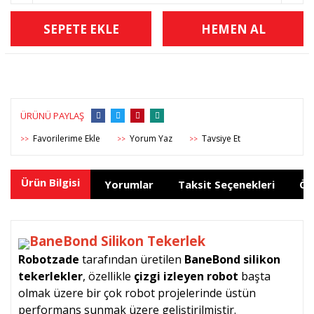
SEPETE EKLE
HEMEN AL
ÜRÜNÜ PAYLAŞ
Yorum Yaz
Tavsiye Et
>>
>>
>>
Ürün Bilgisi
Yorumlar
Taksit Seçenekleri
Ön
BaneBond Silikon Tekerlek
Robotzade
tarafından üretilen
BaneBond silikon
tekerlekler
, özellikle
çizgi izleyen robot
başta
olmak üzere bir çok robot projelerinde üstün
performans sunmak üzere geliştirilmiştir.