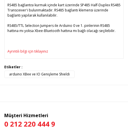
RS485 bağlantısı kurmak içinde kart üzerinde SP485 Half-Duplex RS485
Transceiver'i bulunmaktadır. RS485 bağlantı klemensi üzerinde
bağlantı yapılarak kullanılabilir.
RS485/TTL Selection Jumpers ile Arduino 0 ve 1. pinlerinin RS485
hattına mı yoksa Xbee-Bluetooth hattına mı bağlı olacağı seçilebilir.
Ayrıntılı bilgi için tıklayınız
Bu ürünün fiyat bilgisi, resim, ürün açıklamalarında ve diğer
Etiketler :
konularda yetersiz gördüğünüz noktaları öneri formunu
arduino XBee ve IO Genişleme Shieldi
Bu ürüne ilk yorumu siz yapın!
kullanarak tarafımıza iletebilirsiniz.
Görüş ve önerileriniz için teşekkür ederiz.
Yorum Yaz
Ürün resmi kalitesiz, bozuk veya görüntülenemiyor.
Ürün açıklamasında eksik bilgiler bulunuyor.
Ürün bilgilerinde hatalar bulunuyor.
Müşteri Hizmetleri
Ürün fiyatı diğer sitelerden daha pahalı.
0 212 220 444 9