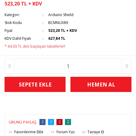
523,20 TL + KDV
Kategori
Arduino Shield
Stok Kodu
BCMNUX89
Fiyat
523,20 TL + KDV
KDV Dahil Fiyatı
627,84 TL
* 64,93 TL den başlayan taksitlerle!!
SEPETE EKLE
HEMEN AL
ÜRÜNÜ PAYLAŞ
Yorum Yaz
Tavsiye Et
>>
>>
>>