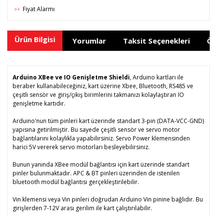
Fiyat Alarmı
>>
Ürün Bilgisi
Yorumlar
Taksit Seçenekleri
Ön
Arduino XBee ve IO Genişletme Shieldi
, Arduino kartları ile
beraber kullanabileceğiniz, kart üzerine Xbee, Bluetooth, RS485 ve
çeşitli sensör ve giriş/çıkış birimlerini takmanızı kolaylaştıran IO
genişletme kartıdır.
Arduino'nun tüm pinleri kart üzerinde standart 3-pin (DATA-VCC-GND)
yapısına getirilmiştir. Bu sayede çeşitli sensör ve servo motor
bağlantılarını kolaylıkla yapabilirsiniz. Servo Power klemensinden
harici 5V vererek servo motorları besleyebilirsiniz.
Bunun yanında XBee modül bağlantısı için kart üzerinde standart
pinler bulunmaktadır. APC & BT pinleri üzerinden de istenilen
bluetooth modül bağlantısı gerçekleştirilebilir.
Vin klemensi veya Vin pinleri doğrudan Arduino Vin pinine bağlıdır. Bu
girişlerden 7-12V arası gerilim ile kart çalıştırılabilir.