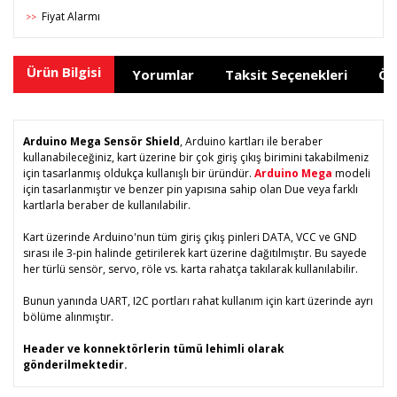
Fiyat Alarmı
>>
Ürün Bilgisi
Yorumlar
Taksit Seçenekleri
Ön
Arduino Mega Sensör Shield
, Arduino kartları ile beraber
kullanabileceğiniz, kart üzerine bir çok giriş çıkış birimini takabilmeniz
için tasarlanmış oldukça kullanışlı bir üründür.
Arduino Mega
modeli
için tasarlanmıştır ve benzer pin yapısına sahip olan Due veya farklı
kartlarla beraber de kullanılabilir.
Kart üzerinde Arduino'nun tüm giriş çıkış pinleri DATA, VCC ve GND
sırası ile 3-pin halinde getirilerek kart üzerine dağıtılmıştır. Bu sayede
her türlü sensör, servo, röle vs. karta rahatça takılarak kullanılabilir.
Bunun yanında UART, I2C portları rahat kullanım için kart üzerinde ayrı
bölüme alınmıştır.
Header ve konnektörlerin tümü lehimli olarak
gönderilmektedir.