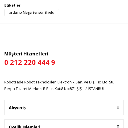
Bu ürünün fiyat bilgisi, resim, ürün açıklamalarında ve diğer
Etiketler :
konularda yetersiz gördüğünüz noktaları öneri formunu
arduino Mega Sensör Shield
Bu ürüne ilk yorumu siz yapın!
kullanarak tarafımıza iletebilirsiniz.
Görüş ve önerileriniz için teşekkür ederiz.
Yorum Yaz
Ürün resmi kalitesiz, bozuk veya görüntülenemiyor.
Ürün açıklamasında eksik bilgiler bulunuyor.
Ürün bilgilerinde hatalar bulunuyor.
Müşteri Hizmetleri
Ürün fiyatı diğer sitelerden daha pahalı.
0 212 220 444 9
Bu ürüne benzer farklı alternatifler olmalı.
Robotzade Robot Teknolojileri Elektronik San. ve Dış. Tic. Ltd. Şti.
Perpa Ticaret Merkezi B Blok Kat:8 No:871 ŞİŞLİ / İSTANBUL
Gönder
Alışveriş
Üyelik İşlemleri