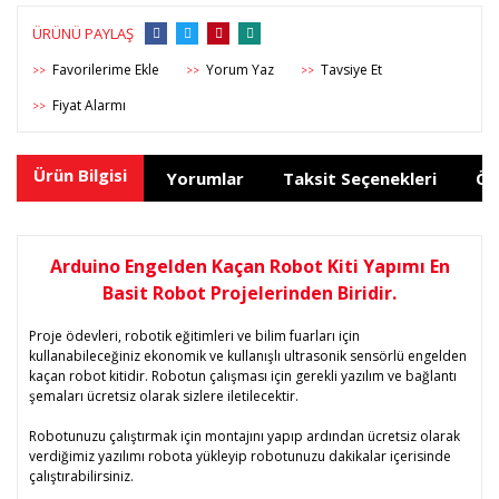
ÜRÜNÜ PAYLAŞ
Yorum Yaz
Tavsiye Et
>>
>>
>>
Fiyat Alarmı
>>
Ürün Bilgisi
Yorumlar
Taksit Seçenekleri
Ön
Arduino Engelden Kaçan Robot Kiti Yapımı En
Basit Robot Projelerinden Biridir.
Proje ödevleri, robotik eğitimleri ve bilim fuarları için
kullanabileceğiniz ekonomik ve kullanışlı ultrasonik sensörlü engelden
kaçan robot kitidir. Robotun çalışması için gerekli yazılım ve bağlantı
şemaları ücretsiz olarak sizlere iletilecektir.
Robotunuzu çalıştırmak için montajını yapıp ardından ücretsiz olarak
verdiğimiz yazılımı robota yükleyip robotunuzu dakikalar içerisinde
çalıştırabilirsiniz.