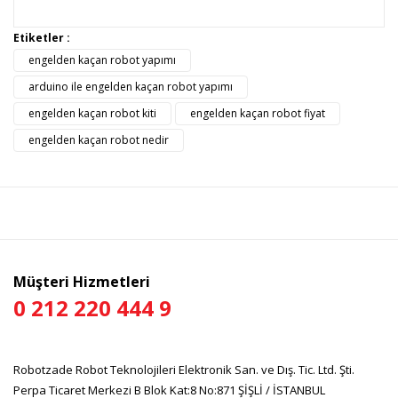
Bu ürüne ilk yorumu siz yapın!
Bu ürünün fiyat bilgisi, resim, ürün açıklamalarında ve diğer
Etiketler :
konularda yetersiz gördüğünüz noktaları öneri formunu
engelden kaçan robot yapımı
Yorum Yaz
kullanarak tarafımıza iletebilirsiniz.
Görüş ve önerileriniz için teşekkür ederiz.
arduino ile engelden kaçan robot yapımı
engelden kaçan robot kiti
engelden kaçan robot fiyat
Ürün resmi kalitesiz, bozuk veya görüntülenemiyor.
engelden kaçan robot nedir
Ürün açıklamasında eksik bilgiler bulunuyor.
Ürün bilgilerinde hatalar bulunuyor.
Ürün fiyatı diğer sitelerden daha pahalı.
Bu ürüne benzer farklı alternatifler olmalı.
Müşteri Hizmetleri
0 212 220 444 9
Gönder
Robotzade Robot Teknolojileri Elektronik San. ve Dış. Tic. Ltd. Şti.
Perpa Ticaret Merkezi B Blok Kat:8 No:871 ŞİŞLİ / İSTANBUL