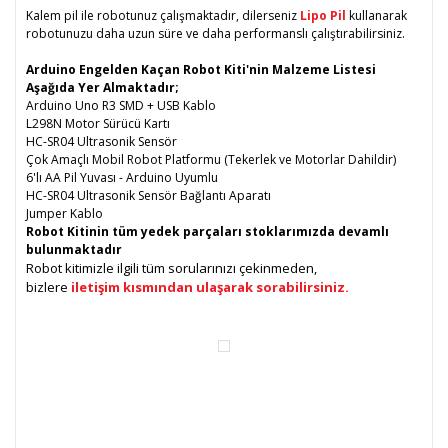
Kalem pil ile robotunuz çalışmaktadır, dilerseniz
Lipo Pil
kullanarak
robotunuzu daha uzun süre ve daha performanslı çalıştırabilirsiniz.
Arduino Engelden Kaçan Robot Kiti'nin Malzeme Listesi
Aşağıda Yer Almaktadır;
Arduino Uno R3 SMD + USB Kablo
L298N Motor Sürücü Kartı
HC-SR04 Ultrasonik Sensör
Çok Amaçlı Mobil Robot Platformu (Tekerlek ve Motorlar Dahildir)
6'lı AA Pil Yuvası - Arduino Uyumlu
HC-SR04 Ultrasonik Sensör Bağlantı Aparatı
Jumper Kablo
Robot Kitinin tüm yedek parçaları stoklarımızda devamlı
bulunmaktadır
Robot kitimizle ilgili tüm sorularınızı çekinmeden,
bizlere
iletişim
kısmından ulaşarak sorabilirsiniz.