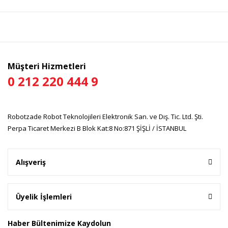
Yorum Yaz
Ürün resmi kalitesiz, bozuk veya görüntülenemiyor.
Ürün açıklamasında eksik bilgiler bulunuyor.
Ürün bilgilerinde hatalar bulunuyor.
Ürün fiyatı diğer sitelerden daha pahalı.
Müşteri Hizmetleri
Bu ürüne benzer farklı alternatifler olmalı.
0 212 220 444 9
Robotzade Robot Teknolojileri Elektronik San. ve Dış. Tic. Ltd. Şti.
Perpa Ticaret Merkezi B Blok Kat:8 No:871 ŞİŞLİ / İSTANBUL
Gönder
Alışveriş
Üyelik İşlemleri
Haber Bültenimize Kaydolun