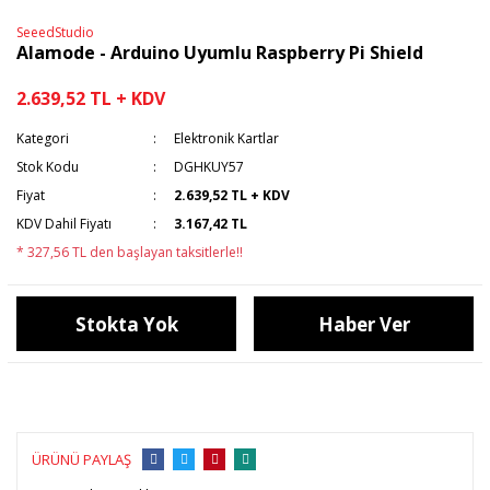
SeeedStudio
Alamode - Arduino Uyumlu Raspberry Pi Shield
2.639,52 TL + KDV
Kategori
Elektronik Kartlar
Stok Kodu
DGHKUY57
Fiyat
2.639,52 TL + KDV
KDV Dahil Fiyatı
3.167,42 TL
* 327,56 TL den başlayan taksitlerle!!
Stokta Yok
Haber Ver
ÜRÜNÜ PAYLAŞ