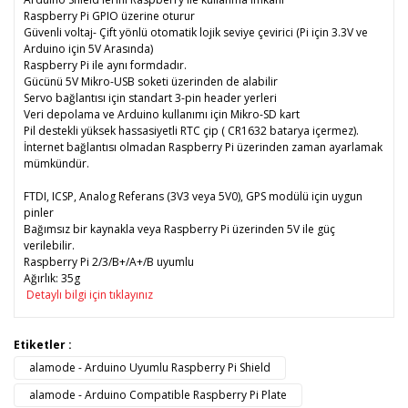
Raspberry Pi GPIO üzerine oturur
Güvenli voltaj- Çift yönlü otomatik lojik seviye çevirici (Pi için 3.3V ve
Arduino için 5V Arasında)
Raspberry Pi ile aynı formdadır.
Gücünü 5V Mikro-USB soketi üzerinden de alabilir
Servo bağlantısı için standart 3-pin header yerleri
Veri depolama ve Arduino kullanımı için Mikro-SD kart
Pil destekli yüksek hassasiyetli RTC çip ( CR1632 batarya içermez).
İnternet bağlantısı olmadan Raspberry Pi üzerinden zaman ayarlamak
mümkündür.
FTDI, ICSP, Analog Referans (3V3 veya 5V0), GPS modülü için uygun
pinler
Bağımsız bir kaynakla veya Raspberry Pi üzerinden 5V ile güç
verilebilir.
Raspberry Pi 2/3/B+/A+/B uyumlu
Ağırlık: 35g
Detaylı bilgi için tıklayınız
Bu ürünün fiyat bilgisi, resim, ürün açıklamalarında ve diğer
Etiketler :
konularda yetersiz gördüğünüz noktaları öneri formunu
alamode - Arduino Uyumlu Raspberry Pi Shield
Bu ürüne ilk yorumu siz yapın!
kullanarak tarafımıza iletebilirsiniz.
Görüş ve önerileriniz için teşekkür ederiz.
alamode - Arduino Compatible Raspberry Pi Plate