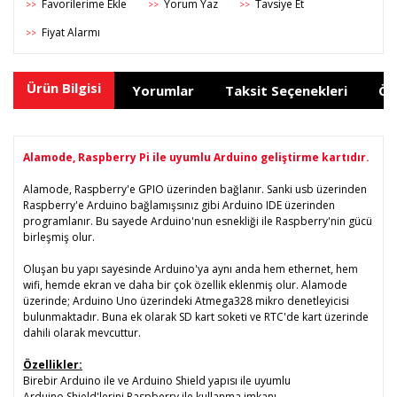
Yorum Yaz
Tavsiye Et
>>
>>
>>
Fiyat Alarmı
>>
Ürün Bilgisi
Yorumlar
Taksit Seçenekleri
Ön
Alamode, Raspberry Pi ile uyumlu Arduino geliştirme kartıdır.
Alamode, Raspberry'e GPIO üzerinden bağlanır. Sanki usb üzerinden
Raspberry'e Arduino bağlamışsınız gibi Arduino IDE üzerinden
programlanır. Bu sayede Arduino'nun esnekliği ile Raspberry'nin gücü
birleşmiş olur.
Oluşan bu yapı sayesinde Arduino'ya aynı anda hem ethernet, hem
wifi, hemde ekran ve daha bir çok özellik eklenmiş olur. Alamode
üzerinde; Arduino Uno üzerindeki Atmega328 mikro denetleyicisi
bulunmaktadır. Buna ek olarak SD kart soketi ve RTC'de kart üzerinde
dahili olarak mevcuttur.
Özellikler:
Birebir Arduino ile ve Arduino Shield yapısı ile uyumlu
Arduino Shield'lerini Raspberry ile kullanma imkanı