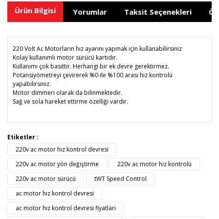
Ürün Bilgisi
Yorumlar
Taksit Seçenekleri
Ön
220 Volt Ac Motorların hız ayarını yapmak için kullanabilirsiniz
Kolay kullanımlı motor sürücü kartıdır.
Kullanımı çok basittir. Herhangi bir ek devre gerektirmez.
Potansiyometreyi çevirerek %0 ile %100 arası hız kontrolü
yapabilirsiniz.
Motor dimmeri olarak da bilinmektedir.
Sağ ve sola hareket ettirme özelliği vardır.
Bu ürünün fiyat bilgisi, resim, ürün açıklamalarında ve diğer
Etiketler :
konularda yetersiz gördüğünüz noktaları öneri formunu
220v ac motor hız kontrol devresi
Bu ürüne ilk yorumu siz yapın!
kullanarak tarafımıza iletebilirsiniz.
Görüş ve önerileriniz için teşekkür ederiz.
220v ac motor yön değiştirme
220v ac motor hız kontrolü
220v ac motor sürücü
tWT Speed Control
Yorum Yaz
Ürün resmi kalitesiz, bozuk veya görüntülenemiyor.
ac motor hız kontrol devresi
Ürün açıklamasında eksik bilgiler bulunuyor.
ac motor hız kontrol devresi fiyatları
Ürün bilgilerinde hatalar bulunuyor.