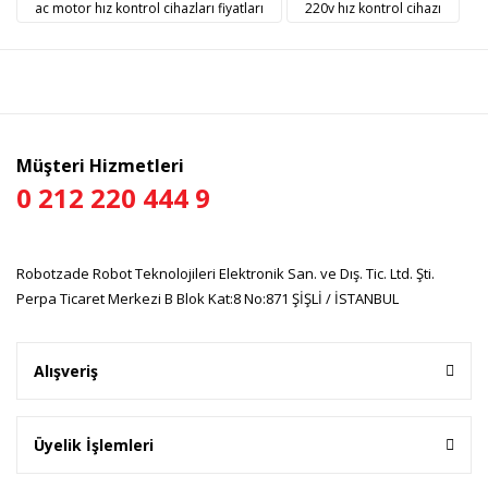
ac motor hız kontrol cihazları fiyatları
220v hız kontrol cihazı
Ürün fiyatı diğer sitelerden daha pahalı.
Bu ürüne benzer farklı alternatifler olmalı.
Müşteri Hizmetleri
0 212 220 444 9
Gönder
Robotzade Robot Teknolojileri Elektronik San. ve Dış. Tic. Ltd. Şti.
Perpa Ticaret Merkezi B Blok Kat:8 No:871 ŞİŞLİ / İSTANBUL
Alışveriş
Üyelik İşlemleri