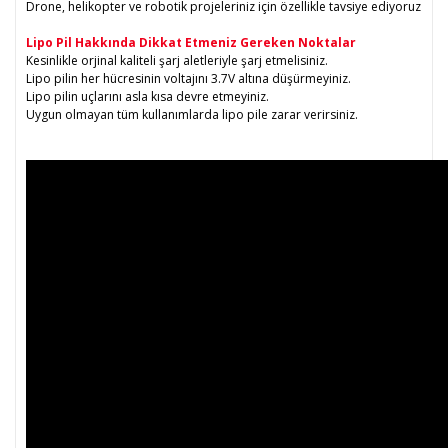
Drone, helikopter ve robotik projeleriniz için özellikle tavsiye ediyoruz
Lipo Pil Hakkında Dikkat Etmeniz Gereken Noktalar
Kesinlikle orjinal kaliteli şarj aletleriyle şarj etmelisiniz.
Lipo pilin her hücresinin voltajını 3.7V altına düşürmeyiniz.
Lipo pilin uçlarını asla kısa devre etmeyiniz.
Uygun olmayan tüm kullanımlarda lipo pile zarar verirsiniz.