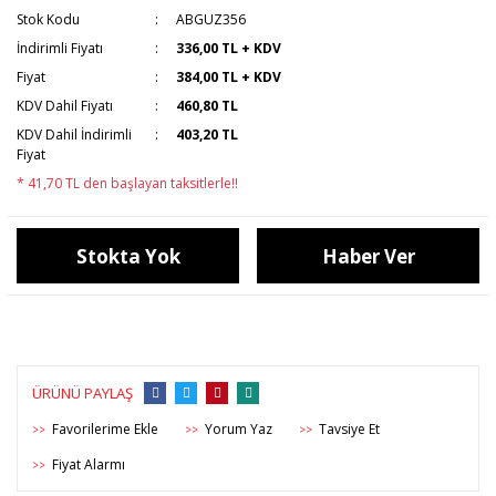
Stok Kodu
ABGUZ356
İndirimli Fiyatı
336,00 TL + KDV
Fiyat
384,00 TL + KDV
KDV Dahil Fiyatı
460,80 TL
KDV Dahil İndirimli
403,20 TL
Fiyat
* 41,70 TL den başlayan taksitlerle!!
Stokta Yok
Haber Ver
ÜRÜNÜ PAYLAŞ
Yorum Yaz
Tavsiye Et
>>
>>
>>
Fiyat Alarmı
>>