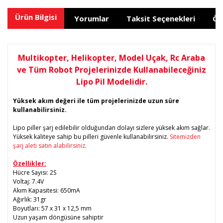
Ürün Bilgisi
Yorumlar
Taksit Seçenekleri
Ön
Multikopter, Helikopter, Model Uçak, Rc Araba
ve Tüm Robot Projelerinizde Kullanabileceğiniz
Lipo Pil Modelidir.
Yüksek akım değeri ile tüm projelerinizde uzun süre
kullanabilirsiniz.
Lipo piller şarj edilebilir olduğundan dolayı sizlere yüksek akım sağlar.
Yüksek kaliteye sahip bu pilleri güvenle kullanabilirsiniz.
Sitemizden
şarj aleti satın alabilirsiniz.
Özellikler:
Hücre Sayısı: 2S
Voltaj: 7.4V
Akım Kapasitesi: 650mA
Ağırlık: 31gr
Boyutları: 57 x 31 x 12,5 mm
Uzun yaşam döngüsüne sahiptir