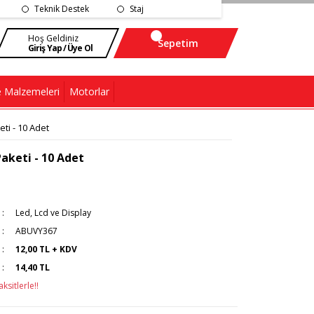
Teknik Destek
Staj
Hoş Geldiniz
Sepetim
Giriş Yap / Üye Ol
 Malzemeleri
Motorlar
i - 10 Adet
keti - 10 Adet
Led, Lcd ve Display
ABUVY367
12,00 TL + KDV
14,40 TL
ksitlerle!!