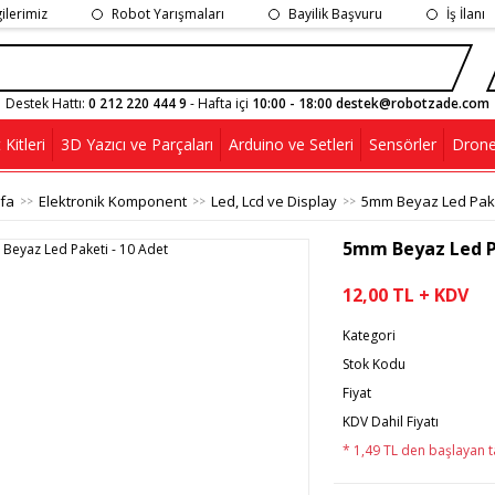
gilerimiz
Robot Yarışmaları
Bayilik Başvuru
İş İlanı
Destek Hattı:
0 212 220 444 9
- Hafta içi
10:00 - 18:00 destek@robotzade.com
Kitleri
3D Yazıcı ve Parçaları
Arduino ve Setleri
Sensörler
Drone
fa
Elektronik Komponent
Led, Lcd ve Display
5mm Beyaz Led Paket
5mm Beyaz Led Pa
12,00 TL + KDV
Kategori
Stok Kodu
Fiyat
KDV Dahil Fiyatı
* 1,49 TL den başlayan ta