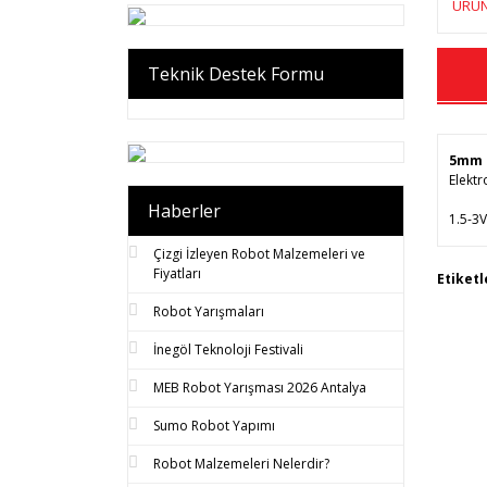
ÜRÜN
Teknik Destek Formu
5mm B
Elektr
Haberler
1.5-3V
Çizgi İzleyen Robot Malzemeleri ve
Fiyatları
Bu 
Etiketl
tar
Robot Yarışmaları
Gör
İnegöl Teknoloji Festivali
MEB Robot Yarışması 2026 Antalya
Sumo Robot Yapımı
Robot Malzemeleri Nelerdir?