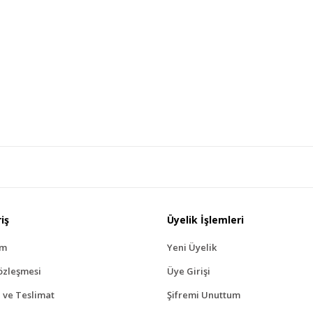
Bu ürüne benzer farklı alternatifler olmalı.
Gönder
iş
Üyelik İşlemleri
ım
Yeni Üyelik
özleşmesi
Üye Girişi
ve Teslimat
Şifremi Unuttum