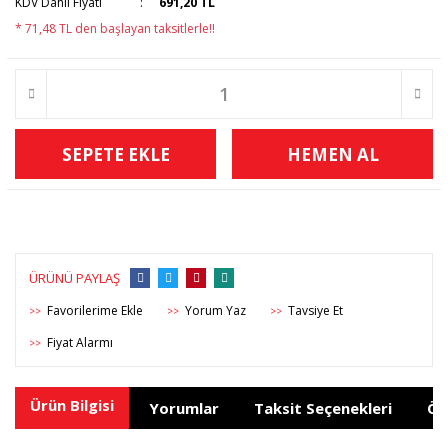
KDV Dahil Fiyatı
691,20 TL
* 71,48 TL den başlayan taksitlerle!!
SEPETE EKLE
HEMEN AL
ÜRÜNÜ PAYLAŞ
Yorum Yaz
Tavsiye Et
>>
>>
>>
Fiyat Alarmı
>>
Ürün Bilgisi
Yorumlar
Taksit Seçenekleri
Ön