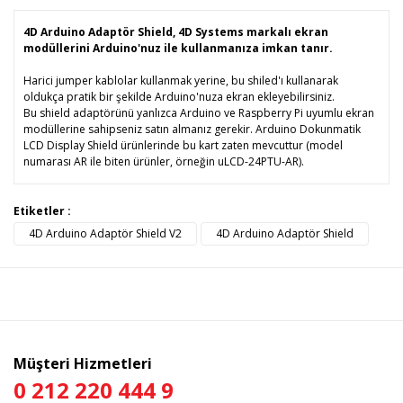
4D Arduino Adaptör Shield, 4D Systems markalı ekran
modüllerini Arduino'nuz ile kullanmanıza imkan tanır.
Harici jumper kablolar kullanmak yerine, bu shiled'ı kullanarak
oldukça pratik bir şekilde Arduino'nuza ekran ekleyebilirsiniz.
Bu shield adaptörünü yanlızca Arduino ve Raspberry Pi uyumlu ekran
modüllerine sahipseniz satın almanız gerekir. Arduino Dokunmatik
LCD Display Shield ürünlerinde bu kart zaten mevcuttur (model
numarası AR ile biten ürünler, örneğin uLCD-24PTU-AR).
Bu ürünün fiyat bilgisi, resim, ürün açıklamalarında ve diğer
Etiketler :
konularda yetersiz gördüğünüz noktaları öneri formunu
4D Arduino Adaptör Shield V2
4D Arduino Adaptör Shield
Bu ürüne ilk yorumu siz yapın!
kullanarak tarafımıza iletebilirsiniz.
Görüş ve önerileriniz için teşekkür ederiz.
Yorum Yaz
Ürün resmi kalitesiz, bozuk veya görüntülenemiyor.
Ürün açıklamasında eksik bilgiler bulunuyor.
Ürün bilgilerinde hatalar bulunuyor.
Müşteri Hizmetleri
Ürün fiyatı diğer sitelerden daha pahalı.
0 212 220 444 9