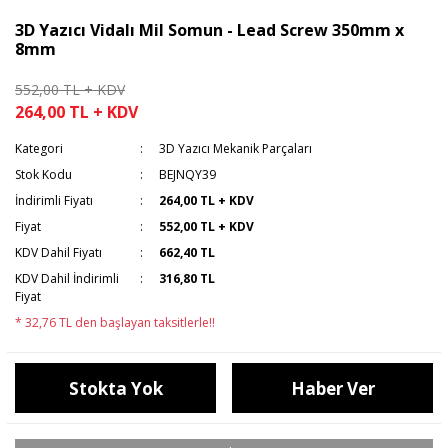
3D Yazıcı Vidalı Mil Somun - Lead Screw 350mm x
8mm
552,00 TL + KDV
264,00 TL + KDV
Kategori
3D Yazıcı Mekanik Parçaları
Stok Kodu
BEJNQY39
İndirimli Fiyatı
264,00 TL + KDV
Fiyat
552,00 TL + KDV
KDV Dahil Fiyatı
662,40 TL
KDV Dahil İndirimli
316,80 TL
Fiyat
* 32,76 TL den başlayan taksitlerle!!
Stokta Yok
Haber Ver