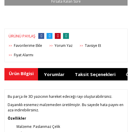
ÜRÜNÜ PAYLAŞ
Yorum Yaz
Tavsiye Et
>>
>>
>>
Fiyat Alarmı
>>
Ürün Bilgisi
Yorumlar
Taksit Seçenekleri
Ön
Bu parça ile 3D yazıcının hareket edeceği rayı oluşturabilirsiniz.
Dayanıklı esnemez malzemeden üretilmiştir. Bu sayede hata payını en
aza indirebilirsiniz.
Özellikler
Malzeme: Paslanmaz Çelik