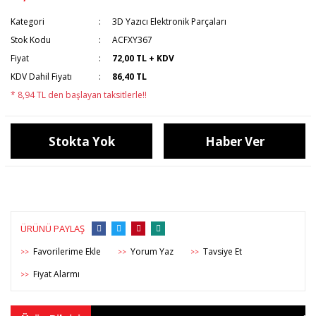
Kategori
3D Yazıcı Elektronik Parçaları
Stok Kodu
ACFXY367
Fiyat
72,00 TL + KDV
KDV Dahil Fiyatı
86,40 TL
* 8,94 TL den başlayan taksitlerle!!
Stokta Yok
Haber Ver
ÜRÜNÜ PAYLAŞ
Yorum Yaz
Tavsiye Et
>>
>>
>>
Fiyat Alarmı
>>