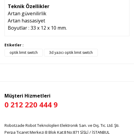
Teknik Özellikler
Artan güvenilirlik
Artan hassasiyet
Boyutlar : 33 x 12 x 10 mm.
Bu ürünün fiyat bilgisi, resim, ürün açıklamalarında ve diğer
Etiketler :
konularda yetersiz gördüğünüz noktaları öneri formunu
optik limit switch
3d yazıcı optik limit switch
Bu ürüne ilk yorumu siz yapın!
kullanarak tarafımıza iletebilirsiniz.
Görüş ve önerileriniz için teşekkür ederiz.
Yorum Yaz
Ürün resmi kalitesiz, bozuk veya görüntülenemiyor.
Ürün açıklamasında eksik bilgiler bulunuyor.
Ürün bilgilerinde hatalar bulunuyor.
Müşteri Hizmetleri
Ürün fiyatı diğer sitelerden daha pahalı.
0 212 220 444 9
Bu ürüne benzer farklı alternatifler olmalı.
Robotzade Robot Teknolojileri Elektronik San. ve Dış. Tic. Ltd. Şti.
Perpa Ticaret Merkezi B Blok Kat:8 No:871 ŞİŞLİ / İSTANBUL