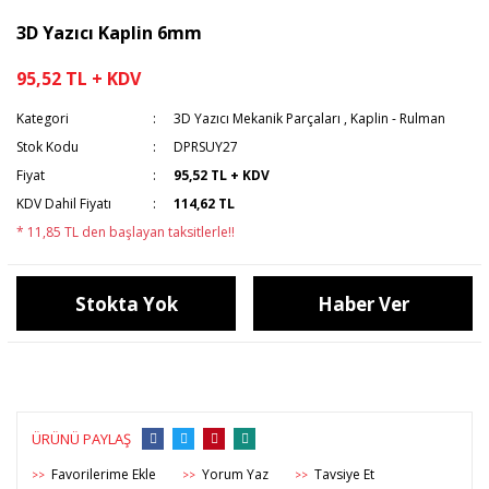
3D Yazıcı Kaplin 6mm
95,52 TL + KDV
Kategori
3D Yazıcı Mekanik Parçaları
,
Kaplin - Rulman
Stok Kodu
DPRSUY27
Fiyat
95,52 TL + KDV
KDV Dahil Fiyatı
114,62 TL
* 11,85 TL den başlayan taksitlerle!!
Stokta Yok
Haber Ver
ÜRÜNÜ PAYLAŞ
Yorum Yaz
Tavsiye Et
>>
>>
>>