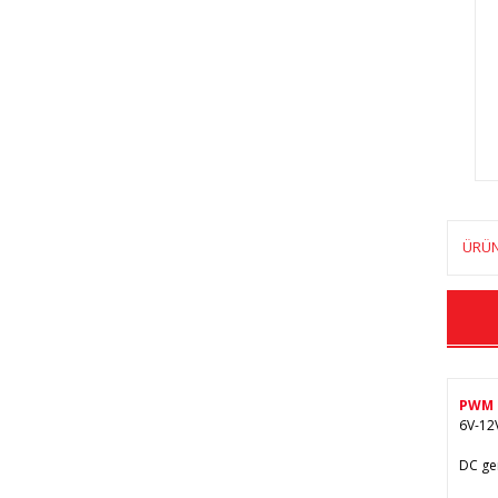
ÜRÜN
PWM D
6V-12V
DC ger