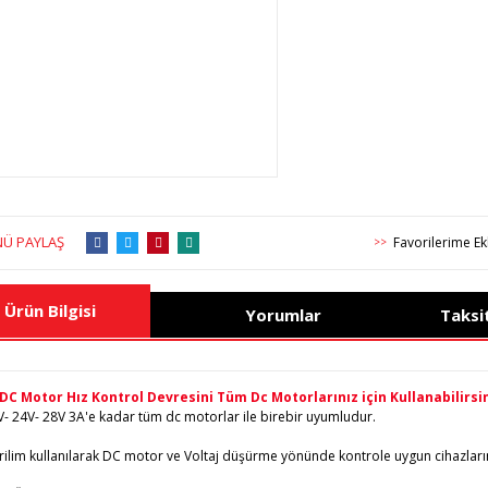
Ü PAYLAŞ
>>
Ürün Bilgisi
Yorumlar
Taksi
C Motor Hız Kontrol Devresini Tüm Dc Motorlarınız için Kullanabilirsin
- 24V- 28V 3A'e kadar tüm dc motorlar ile birebir uyumludur.
ilim kullanılarak DC motor ve Voltaj düşürme yönünde kontrole uygun cihazların