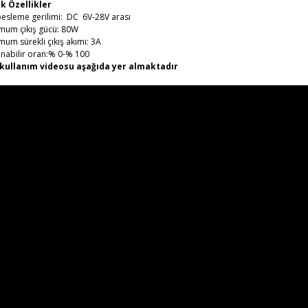
k Özellikler
 besleme gerilimi: DC 6V-28V arası
mum çıkış gücü: 80W
mum sürekli çıkış akımı: 3A
anabilir oran:% 0-% 100
kullanım videosu aşağıda yer almaktadır