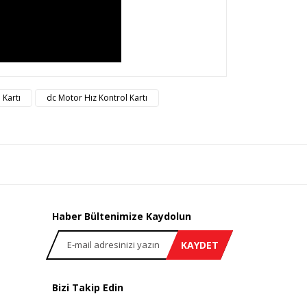
rsiz gördüğünüz noktaları öneri formunu kullanarak
 Kartı
dc Motor Hız Kontrol Kartı
n!
Haber Bültenimize Kaydolun
KAYDET
Bizi Takip Edin