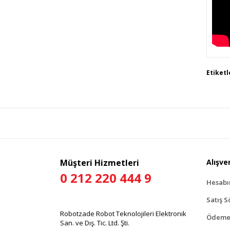
Bu 
Etiketl
tar
Gör
Müşteri Hizmetleri
Alışver
0 212 220 444 9
Hesab
Satış S
Robotzade Robot Teknolojileri Elektronik
Ödeme 
San. ve Dış. Tic. Ltd. Şti.