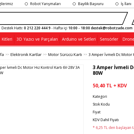
gilerimiz
Robot Yarışmaları
Bayilik Başvuru
İş İlanı
Destek Hattı:
0 212 220 444 9
- Hafta içi
10:00 - 18:00 destek@robotzade.com
Kitleri
3D Yazıcı ve Parçaları
Arduino ve Setleri
Sensörler
Drone
fa
Elektronik Kartlar
Motor Sürücü Kartı
3 Amper İvmeli Dc Motor 
3 Amper İvmeli D
80W
50,40 TL + KDV
Kategori
Stok Kodu
Fiyat
KDV Dahil Fiyatı
* 6,25 TL den başlayan ta