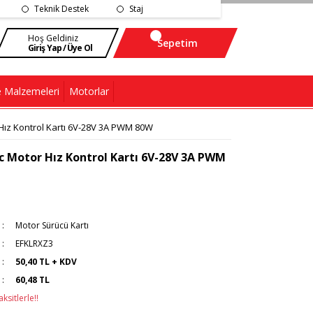
Teknik Destek
Staj
Hoş Geldiniz
Sepetim
Giriş Yap / Üye Ol
 Malzemeleri
Motorlar
Hız Kontrol Kartı 6V-28V 3A PWM 80W
c Motor Hız Kontrol Kartı 6V-28V 3A PWM
Motor Sürücü Kartı
EFKLRXZ3
50,40 TL + KDV
60,48 TL
ksitlerle!!