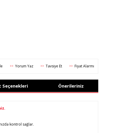
Yorum Yaz
Tavsiye Et
Fiyat Alarmı
>>
>>
>>
t Seçenekleri
Önerileriniz
iz.
ızda kontrol sağlar.