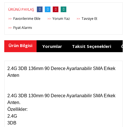
ÜRÜNÜ PAYLAŞ
Yorum Yaz
Tavsiye Et
>>
>>
>>
Fiyat Alarmı
>>
Ürün Bilgisi
Yorumlar
Taksit Seçenekleri
Ön
2.4G 3DB 136mm 90 Derece Ayarlanabilir SMA Erkek
Anten
2.4G 3DB 130mm 90 Derece Ayarlanabilir SMA Erkek
Anten.
Özellikler:
2.4G
3DB