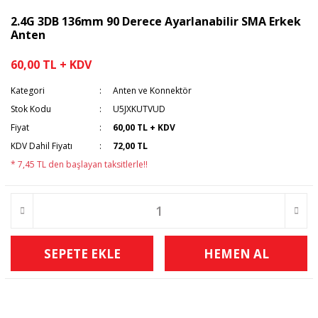
2.4G 3DB 136mm 90 Derece Ayarlanabilir SMA Erkek
Anten
60,00 TL + KDV
Kategori
Anten ve Konnektör
Stok Kodu
U5JXKUTVUD
Fiyat
60,00 TL + KDV
KDV Dahil Fiyatı
72,00 TL
* 7,45 TL den başlayan taksitlerle!!
SEPETE EKLE
HEMEN AL