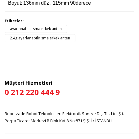
Boyut: 136mm düz , 115mm 90derece
Bu ürünün fiyat bilgisi, resim, ürün açıklamalarında ve diğer
Etiketler :
konularda yetersiz gördüğünüz noktaları öneri formunu
ayarlanabilir sma erkek anten
Bu ürüne ilk yorumu siz yapın!
kullanarak tarafımıza iletebilirsiniz.
Görüş ve önerileriniz için teşekkür ederiz.
2.4g ayarlanabilir sma erkek anten
Yorum Yaz
Ürün resmi kalitesiz, bozuk veya görüntülenemiyor.
Ürün açıklamasında eksik bilgiler bulunuyor.
Ürün bilgilerinde hatalar bulunuyor.
Ürün fiyatı diğer sitelerden daha pahalı.
Müşteri Hizmetleri
Bu ürüne benzer farklı alternatifler olmalı.
0 212 220 444 9
Robotzade Robot Teknolojileri Elektronik San. ve Dış. Tic. Ltd. Şti.
Perpa Ticaret Merkezi B Blok Kat:8 No:871 ŞİŞLİ / İSTANBUL
Gönder