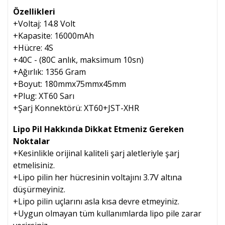
Özellikleri
+Voltaj: 14.8 Volt
+Kapasite: 16000mAh
+Hücre: 4S
+40C - (80C anlık, maksimum 10sn)
+Ağırlık: 1356 Gram
+Boyut: 180mmx75mmx45mm
+Plug: XT60 Sarı
+Şarj Konnektörü:
XT60+
JST-XHR
Lipo Pil Hakkında Dikkat Etmeniz Gereken
Noktalar
+Kesinlikle orijinal kaliteli şarj aletleriyle şarj
etmelisiniz.
+Lipo pilin her hücresinin voltajını 3.7V altına
düşürmeyiniz.
+Lipo pilin uçlarını asla kısa devre etmeyiniz.
+Uygun olmayan tüm kullanımlarda lipo pile zarar