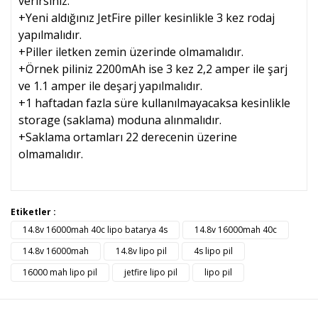
verirsiniz.
+Yeni aldığınız JetFire piller kesinlikle 3 kez rodaj
yapılmalıdır.
+Piller iletken zemin üzerinde olmamalıdır.
+Örnek piliniz 2200mAh ise 3 kez 2,2 amper ile şarj
ve 1.1 amper ile deşarj yapılmalıdır.
+1 haftadan fazla süre kullanılmayacaksa kesinlikle
storage (saklama) moduna alınmalıdır.
+Saklama ortamları 22 derecenin üzerine
olmamalıdır.
Bu ürünün fiyat bilgisi, resim, ürün açıklamalarında ve diğer
Etiketler :
konularda yetersiz gördüğünüz noktaları öneri formunu
14.8v 16000mah 40c lipo batarya 4s
14.8v 16000mah 40c
Bu ürüne ilk yorumu siz yapın!
kullanarak tarafımıza iletebilirsiniz.
Görüş ve önerileriniz için teşekkür ederiz.
14.8v 16000mah
14.8v lipo pil
4s lipo pil
16000 mah lipo pil
jetfire lipo pil
lipo pil
Yorum Yaz
Ürün resmi kalitesiz, bozuk veya görüntülenemiyor.
Ürün açıklamasında eksik bilgiler bulunuyor.