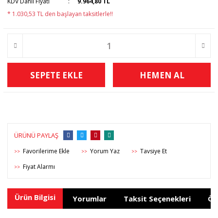
KDV Dahil Fiyatı
9.964,80 TL
* 1.030,53 TL den başlayan taksitlerle!!
SEPETE EKLE
HEMEN AL
ÜRÜNÜ PAYLAŞ
Yorum Yaz
Tavsiye Et
>>
>>
>>
Fiyat Alarmı
>>
Ürün Bilgisi
Yorumlar
Taksit Seçenekleri
Ön