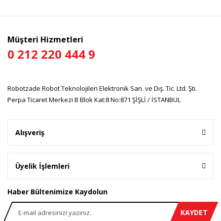
Ürün bilgilerinde hatalar bulunuyor.
Ürün fiyatı diğer sitelerden daha pahalı.
Bu ürüne benzer farklı alternatifler olmalı.
Müşteri Hizmetleri
0 212 220 444 9
Robotzade Robot Teknolojileri Elektronik San. ve Dış. Tic. Ltd. Şti.
Gönder
Perpa Ticaret Merkezi B Blok Kat:8 No:871 ŞİŞLİ / İSTANBUL
Alışveriş
Üyelik İşlemleri
Haber Bültenimize Kaydolun
KAYDET