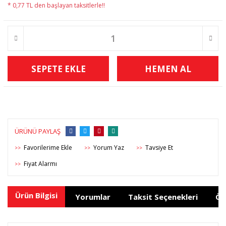
* 0,77 TL den başlayan taksitlerle!!
SEPETE EKLE
HEMEN AL
ÜRÜNÜ PAYLAŞ
Yorum Yaz
Tavsiye Et
>>
>>
>>
Fiyat Alarmı
>>
Ürün Bilgisi
Yorumlar
Taksit Seçenekleri
Ön