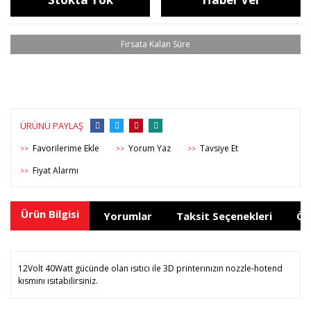
ÜRÜNÜ PAYLAŞ
Yorum Yaz
Tavsiye Et
>>
>>
>>
Fiyat Alarmı
>>
Ürün Bilgisi
Yorumlar
Taksit Seçenekleri
Ön
12Volt 40Watt gücünde olan ısıtıcı ile 3D printerınızın nozzle-hotend
kısmını ısıtabilirsiniz.