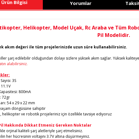
Ürün Bilgisi
Yorumlar
Taksi
tikopter, Helikopter, Model Uçak, Rc Araba ve Tüm Robot
Pil Modelidir.
k akım değeri ile tüm projelerinizde uzun süre kullanabilirsiniz.
iller şarj edilebilir olduğundan dolayı sizlere yüksek akım sağlar. Yüksek kaliteye
atın alabilirsiniz.
ikler:
Sayısı: 3S
: 11.1V
Kapasitesi: 800mA
k: 72gr
arı: 54 x 29 x 22 mm
yaşam döngüsüne sahiptir
 helikopter ve robotik projeleriniz için özellikle tavsiye ediyoruz
Pil Hakkında Dikkat Etmeniz Gereken Noktalar
kle orjinal kaliteli şarj aletleriyle şarj etmelisiniz.
ilin her hücresinin voltajını 3.7V altına düşürmeyiniz.