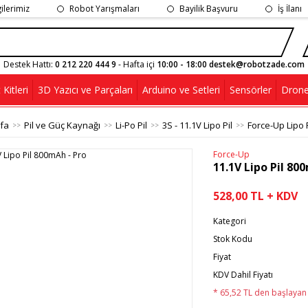
gilerimiz
Robot Yarışmaları
Bayilik Başvuru
İş İlanı
Destek Hattı:
0 212 220 444 9
- Hafta içi
10:00 - 18:00 destek@robotzade.com
Kitleri
3D Yazıcı ve Parçaları
Arduino ve Setleri
Sensörler
Drone
fa
Pil ve Güç Kaynağı
Li-Po Pil
3S - 11.1V Lipo Pil
Force-Up Lipo P
Force-Up
11.1V Lipo Pil 80
528,00 TL + KDV
Kategori
Stok Kodu
Fiyat
KDV Dahil Fiyatı
* 65,52 TL den başlayan t