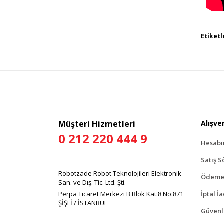
Bu 
Etiketl
tar
Gör
Müşteri Hizmetleri
Alışver
0 212 220 444 9
Hesab
Satış S
Robotzade Robot Teknolojileri Elektronik
Ödeme 
San. ve Dış. Tic. Ltd. Şti.
Perpa Ticaret Merkezi B Blok Kat:8 No:871
İptal İ
ŞİŞLİ / İSTANBUL
Güvenli