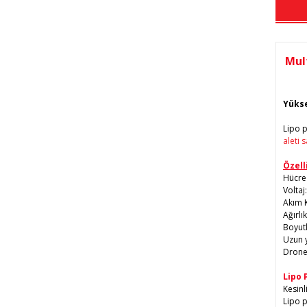
Mul
Yükse
Lipo p
aleti s
Özell
Hücre 
Voltaj
Akım 
Ağırlı
Boyutl
Uzun 
Drone,
Lipo 
Kesinli
Lipo p