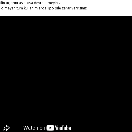
ilin uçlarını asla kısa devre etmeyiniz.
olmayan tüm kullanımlarda lipo pile zarar verirsiniz.