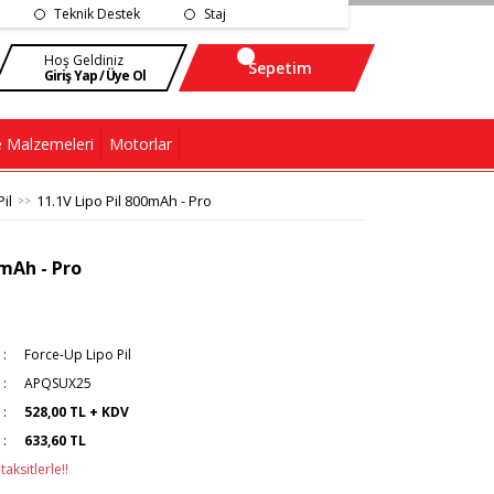
Teknik Destek
Staj
Hoş Geldiniz
Sepetim
Giriş Yap / Üye Ol
 Malzemeleri
Motorlar
il
11.1V Lipo Pil 800mAh - Pro
0mAh - Pro
Force-Up Lipo Pil
APQSUX25
528,00 TL + KDV
633,60 TL
aksitlerle!!