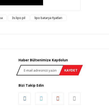
rsiz gördüğünüz noktaları öneri formunu kullanarak
pa
3s lipo pil
lipo batarya fiyatları
n!
Haber Bültenimize Kaydolun
KAYDET
Bizi Takip Edin