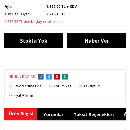
Fiyat
1.872,00 TL + KDV
KDV Dahil Fiyatı
2.246,40 TL
* 232,32 TL den başlayan taksitlerle!!
Stokta Yok
Haber Ver
ÜRÜNÜ PAYLAŞ
Yorum Yaz
Tavsiye Et
>>
>>
>>
Fiyat Alarmı
>>
Ürün Bilgisi
Yorumlar
Taksit Seçenekleri
Ön