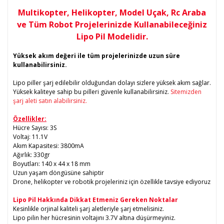
Multikopter, Helikopter, Model Uçak, Rc Araba
ve Tüm Robot Projelerinizde Kullanabileceğiniz
Lipo Pil Modelidir.
Yüksek akım değeri ile tüm projelerinizde uzun süre
kullanabilirsiniz.
Lipo piller şarj edilebilir olduğundan dolayı sizlere yüksek akım sağlar.
Yüksek kaliteye sahip bu pilleri güvenle kullanabilirsiniz.
Sitemizden
şarj aleti satın alabilirsiniz.
Özellikler:
Hücre Sayısı: 3S
Voltaj: 11.1V
Akım Kapasitesi: 3800mA
Ağırlık: 330gr
Boyutları: 140 x 44 x 18 mm
Uzun yaşam döngüsüne sahiptir
Drone, helikopter ve robotik projeleriniz için özellikle tavsiye ediyoruz
Lipo Pil Hakkında Dikkat Etmeniz Gereken Noktalar
Kesinlikle orjinal kaliteli şarj aletleriyle şarj etmelisiniz.
Lipo pilin her hücresinin voltajını 3.7V altına düşürmeyiniz.